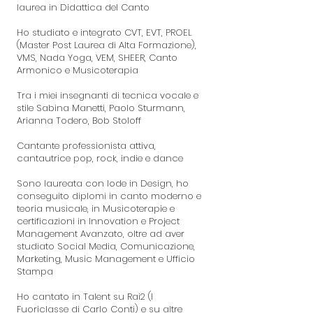
laurea in Didattica del Canto
Ho studiato e integrato CVT, EVT, PROEL
(Master Post Laurea di Alta Formazione),
VMS, Nada Yoga, VEM, SHEER, Canto
Armonico e Musicoterapia
Tra i miei insegnanti di tecnica vocale e
stile Sabina Manetti, Paolo Sturmann,
Arianna Todero, Bob Stoloff
Cantante professionista attiva,
cantautrice pop, rock, indie e dance
Sono laureata con lode in Design, ho
conseguito diplomi in canto moderno e
teoria musicale, in Musicoterapie e
certificazioni in Innovation e Project
Management Avanzato, oltre ad aver
studiato Social Media, Comunicazione,
Marketing, Music Management e Ufficio
Stampa
Ho cantato in Talent su Rai2 (I
Fuoriclasse di Carlo Conti) e su altre