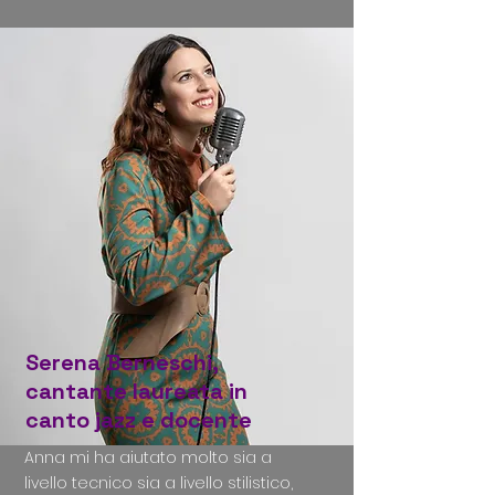
Serena Berneschi,
cantante laureata in
canto jazz e docente
Anna mi ha aiutato molto sia a
livello tecnico sia a livello stilistico,