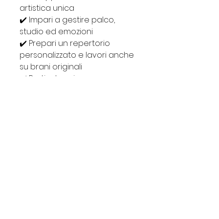
artistica unica
✔️ Impari a gestire palco,
studio ed emozioni
✔️ Prepari un repertorio
personalizzato e lavori anche
su brani originali
✔️ Porti a termine un percorso
certificato con esame finale
✔️ Apprendi le basi del Corso
Insegnanti nel caso tu volessi
proseguire il percorso
Teacher Training
Investimento per il tuo futuro
professionale vincente
✨ Promo lancio iscrizione fino
al 26 ottobre: € 1.697