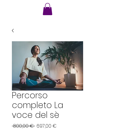
VMA
Percorso
completo La
voce del sè
Prezzo regolare
Prezzo scontato
 800,00 € 
697,00 €