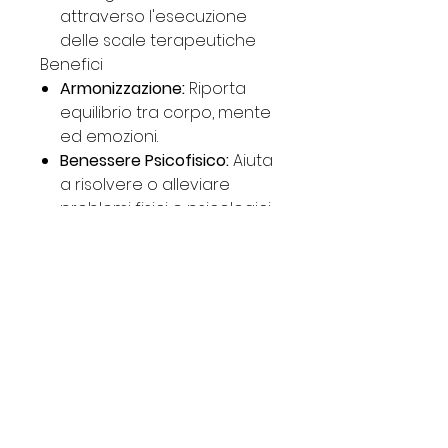
attraverso l'esecuzione
delle scale terapeutiche
Benefici
Armonizzazione:
Riporta
equilibrio tra corpo, mente
ed emozioni.
Benessere Psicofisico:
Aiuta
a risolvere o alleviare
problemi fisici e psicologici,
come la difficoltà di
espressione.
Consapevolezza:
Promuove
il risveglio della
consapevolezza,
l'introspezione e la crescita
spirituale.