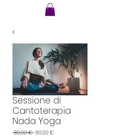
VMA
Sessione di
Cantoterapia
Nada Yoga
Prezzo regolare
Prezzo scontato
 80,00 € 
60,00 €