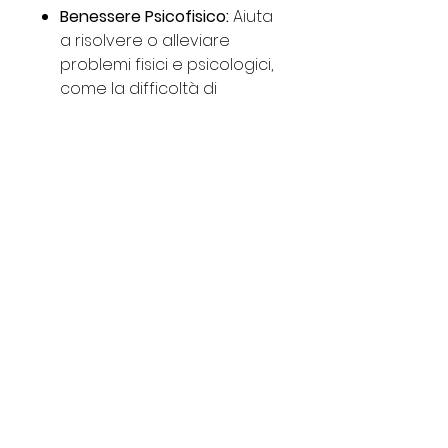
Benessere Psicofisico:
Aiuta
a risolvere o alleviare
problemi fisici e psicologici,
come la difficoltà di
espressione.
Consapevolezza:
Promuove
il risveglio della
consapevolezza,
l'introspezione e la crescita
spirituale.
Indirizzo
Via Pian di Rota 9a,
57021 Livorno (Li)