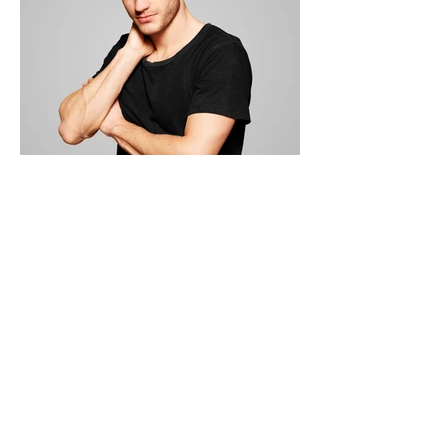
Indirizzo
Via Pian di Rota 9a,
57021 Livorno (Li)
presso MusicArte
Via Forli 7a (studio privato)
Rosignano Solvay